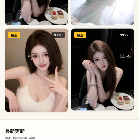
精选
93:05
精选
99:27
约克郡警局
白厅档案·外传
剧情
20万
犯罪
20万
7.3
8.5
飓风之眼·新传
蓝色地平线
谍战
19万
7.8
最新更新
战争
20万
8.4
新片新剧同步上架