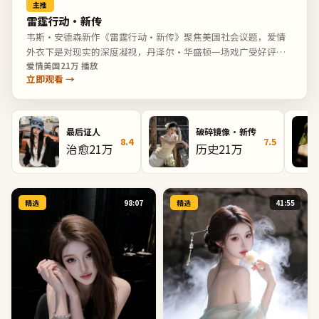
主推
雷霆行动·新传
韦斯·安德森新作《雷霆行动·新传》聚焦美国社会议题，爱情
外衣下是对现实的深度凝视，丹泽尔·华盛顿一场戏广受好评，
2024年4月5日上映。
爱情
美国
21万
播放
立即观看 →
最后证人
破碎镜像·新传
8.4
7.5
治愈
21万
历史
21万
精选
98:07
精选
41:55