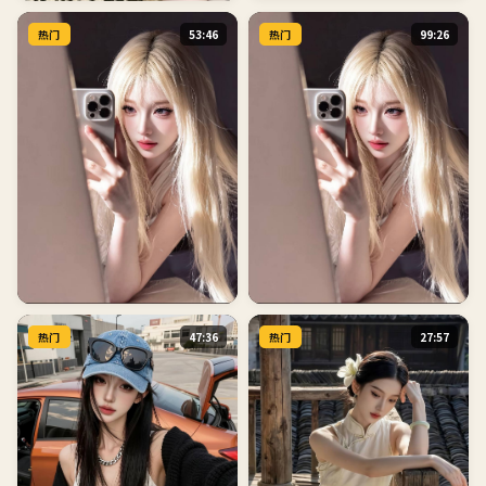
热门
53:46
热门
99:26
迷雾侦探
北达科他油田
家庭
19万
8.4
惊悚
19万
7.2
热门
47:36
热门
27:57
孤城烽火
塞纳河畔
喜剧
19万
犯罪
19万
7.3
9.6